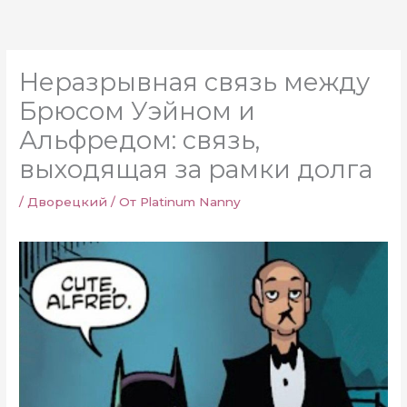
Перейти
к
содержимому
Неразрывная связь между
Брюсом Уэйном и
Альфредом: связь,
выходящая за рамки долга
/
Дворецкий
/ От
Platinum Nanny