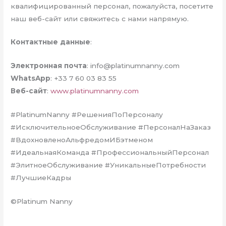
квалифицированный персонал, пожалуйста, посетите
наш веб-сайт или свяжитесь с нами напрямую.
Контактные данные
:
Электронная почта
:
info@platinumnanny.com
WhatsApp
: +33 7 60 03 83 55
Веб-сайт
:
www.platinumnanny.com
#PlatinumNanny #РешенияПоПерсоналу
#ИсключительноеОбслуживание #ПерсоналНаЗаказ
#ВдохновленоАльфредомИБэтменом
#ИдеальнаяКоманда #ПрофессиональныйПерсонал
#ЭлитноеОбслуживание #УникальныеПотребности
#ЛучшиеКадры
©Platinum Nanny