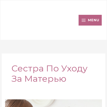
Перейти
к
содержимому
MENU
Сестра По Уходу
За Матерью