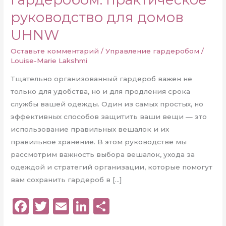
руководство для домов
UHNW
Оставьте комментарий
/
Управление гардеробом
/
Louise-Marie Lakshmi
Тщательно организованный гардероб важен не
только для удобства, но и для продления срока
службы вашей одежды. Один из самых простых, но
эффективных способов защитить ваши вещи — это
использование правильных вешалок и их
правильное хранение. В этом руководстве мы
рассмотрим важность выбора вешалок, ухода за
одеждой и стратегий организации, которые помогут
вам сохранить гардероб в […]
F
T
E
Li
О
a
w
m
n
т