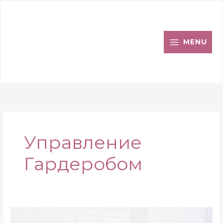
Перейти
к
содержимому
MENU
Управление
Гардеробом