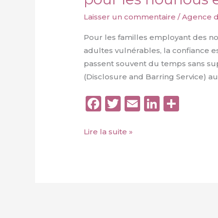
Laisser un commentaire
/
Agence d
Pour les familles employant des no
adultes vulnérables, la confiance e
passent souvent du temps sans supe
(Disclosure and Barring Service) a
F
T
E
Li
P
a
w
m
n
a
c
it
ai
k
rt
Le
Lire la suite »
guide
e
te
l
e
a
complet
b
r
dI
g
sur
o
n
er
les
o
vérifications
k
approfondies