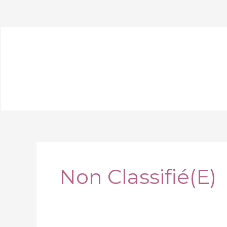
Aller
au
contenu
Non Classifié(e)