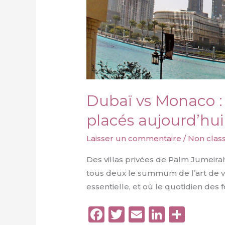
Dubaï vs Monaco : 
placés aujourd’hui
Laisser un commentaire
/
Non class
Des villas privées de Palm Jumeir
tous deux le summum de l’art de vi
essentielle, et où le quotidien des
F
T
E
Li
P