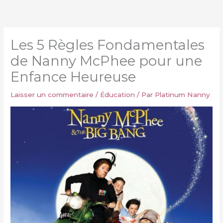
Aller
au
contenu
Les 5 Règles Fondamentales
de Nanny McPhee pour une
Enfance Heureuse
Laisser un commentaire
/
Éducation
/ Par
Platinum Nanny