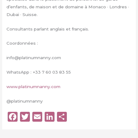
d’enfants, de maison et de domaine à Monaco · Londres ·
Dubaï · Suisse.
Consultants parlant anglais et français.
Coordonnées :
info@platinumnanny.com
WhatsApp : +33 7 60 03 83 55
www.platinumnanny.com
@platinumnanny
F
T
E
Li
P
a
w
m
n
a
c
it
ai
k
rt