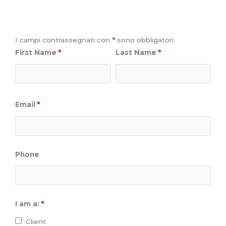
I campi contrassegnati con
*
sono obbligatori.
First Name
*
Last Name
*
Email
*
Phone
I am a:
*
Client