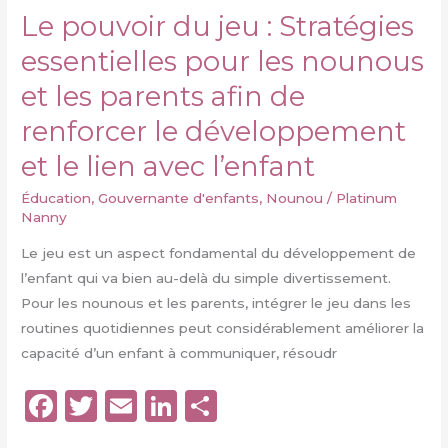
Le pouvoir du jeu : Stratégies
essentielles pour les nounous
et les parents afin de
renforcer le développement
et le lien avec l’enfant
Éducation
,
Gouvernante d'enfants
,
Nounou
/
Platinum
Nanny
Le jeu est un aspect fondamental du développement de
l’enfant qui va bien au-delà du simple divertissement.
Pour les nounous et les parents, intégrer le jeu dans les
routines quotidiennes peut considérablement améliorer la
capacité d’un enfant à communiquer, résoudr
F
T
E
Li
P
a
w
m
n
a