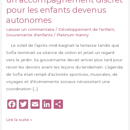
pour les enfants devenus
autonomes
Laisser un commentaire
/
Développement de l'enfant
,
Gouvernante d'enfants
/
Platinum Nanny
Le soleil de l’après-midi baignait la terrasse tandis que
Sofia terminait sa séance de violon et jetait un regard
vers le jardin. Sa gouvernante devait arriver plus tard pour
revoir les devoirs avant les leçons du lendemain. L’agenda
de Sofia était rempli d’activités sportives, musicales, de
voyages et d’événements sociaux nécessitant une
coordination […]
F
T
E
Li
P
a
w
m
n
a
c
it
ai
k
rt
Au-
Lire la suite »
delà