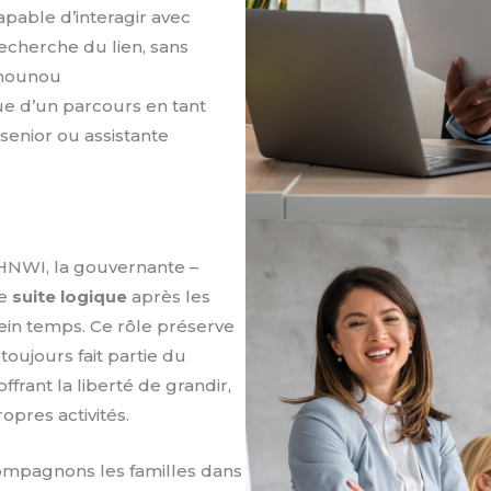
apable d’interagir avec
recherche du lien, sans
 nounou
ue d’un parcours en tant
enior ou assistante
HNWI, la gouvernante –
ne
suite logique
après les
in temps. Ce rôle préserve
 toujours fait partie du
offrant la liberté de grandir,
opres activités.
ompagnons les familles dans