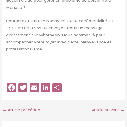
Besoin d’aide pour gérer un problème de personnel à
Monaco ?
Contactez Platinum Nanny en toute confidentialité au
+33 7 60 03 83 55 ou envoyez-nous un message
directement sur WhatsApp. Nous sommes là pour
accompagner votre foyer avec clarté, bienveillance et
professionnalisme.
F
T
E
Li
P
a
w
m
n
a
c
it
ai
k
rt
←
Article précédent
Article suivant
→
e
te
l
e
a
b
r
dI
g