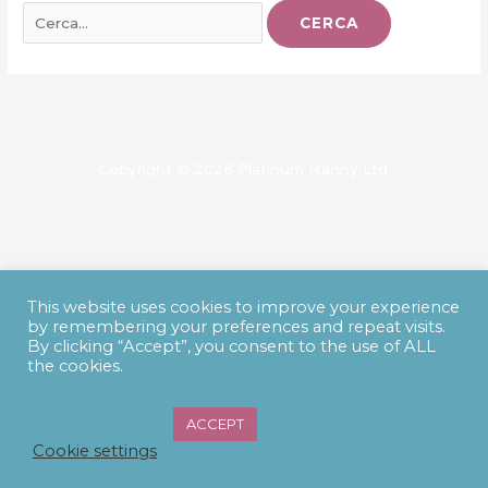
Cerca:
Copyright © 2026 Platinum Nanny Ltd.
This website uses cookies to improve your experience
by remembering your preferences and repeat visits.
By clicking “Accept”, you consent to the use of ALL
the cookies.
English
Français
Русский
Italiano
ACCEPT
Cookie settings